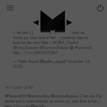
Afficher
Panneau de gestion des cookies
Labo
Connex
-
le
M-
menu
Aller
C’est vrai ? Je pense que tu avais entendu au
au
moins ça, sans faire le lien : « J’entends dans ta
menu
kora ton feu mon frère », M
@M_Chedid
Aller
@FatouDiawara
@ToumaniDiabate
😉
#lamomali
au
https://t.co/nbKl3A0C8M
contenu
Aller
— Pablo Aiquel (@pablo_aiquel)
November 14,
à
2020
la
recherche
14.11.2020 - 20:40
@NassiraELM @antranodray @LubianaKepaou C’est vrai ? Je
pense que tu avais entendu au moins ça, sans faire le lien…
https://t.co/eurXRreuWv