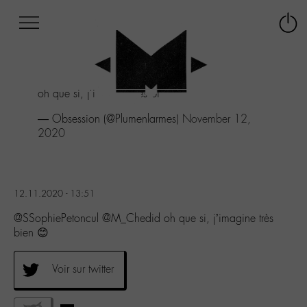
Afficher
Panneau de gestion des cookies
Labo
Connex
-
le
M-
menu
Aller
oh que si, j'imagine très bien 😊
au
menu
— Obsession (@Plumenlarmes)
November 12,
Aller
2020
au
contenu
Aller
à
12.11.2020 - 13:51
la
recherche
@SSophiePetoncul @M_Chedid oh que si, j’imagine très
bien 😊
Voir sur twitter