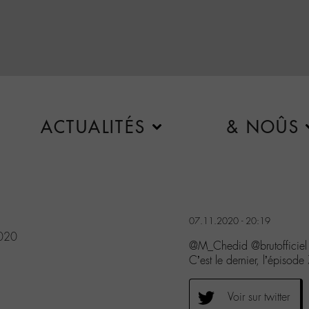
ACTUALITÉS
& NOÛS
07.11.2020 - 20:19
020
@M_Chedid @brutofficiel S
C’est le dernier, l’épisode
Voir sur twitter