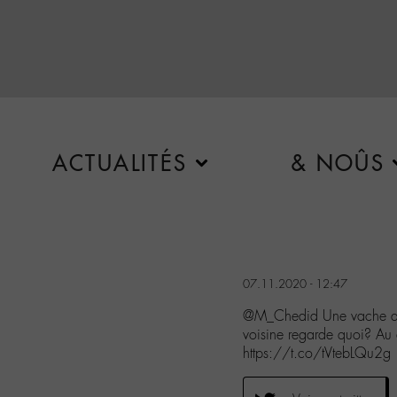
ACTUALITÉS
& NOÛS
07.11.2020 - 12:47
@M_Chedid Une vache qui 
voisine regarde quoi? Au
https://t.co/tVtebLQu2g