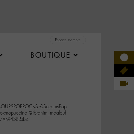
Espace membre
BOUTIQUE
ECOURSPOPROCKS @SecoursPop
xmopuccino @ibrahim_maalouf
co/VnX4SBBsBZ