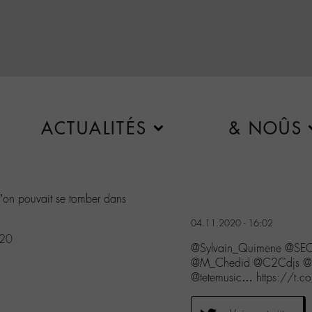
ACTUALITÉS
& NOÛS
l’on pouvait se tomber dans
04.11.2020 - 16:02
020
@Sylvain_Quimene @S
@M_Chedid @C2Cdjs @o
@tetemusic… https://t.