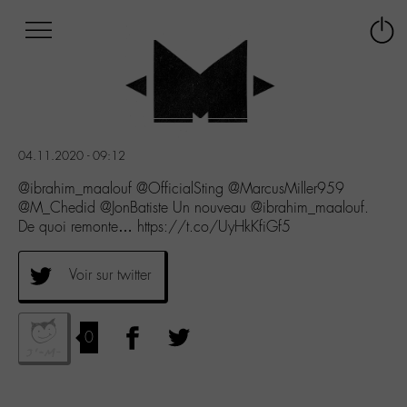
Afficher
Panneau de gestion des cookies
Labo
Connex
-
le
M-
menu
Aller
au
menu
04.11.2020 - 09:12
Aller
au
@ibrahim_maalouf @OfficialSting @MarcusMiller959
contenu
@M_Chedid @JonBatiste Un nouveau @ibrahim_maalouf.
Aller
De quoi remonte… https://t.co/UyHkKfiGf5
à
la
Voir sur twitter
recherche
0