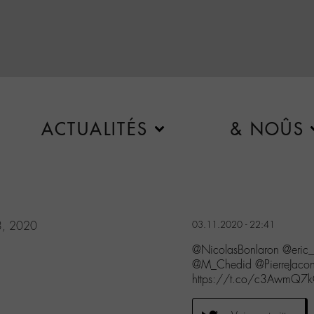
ACTUALITÉS
& NOÛS
3, 2020
03.11.2020 - 22:41
@NicolasBonlaron @eric_
@M_Chedid @PierreJacone
https://t.co/c3AwmQ7