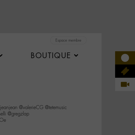
Espace membre
BOUTIQUE
jeanjean @valerieCG @tetemusic
lli @gregzlap
kOe