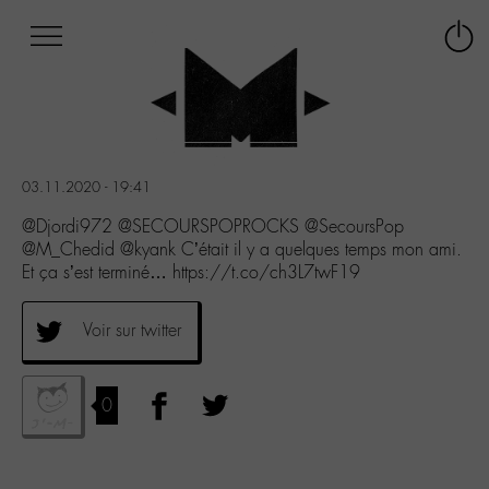
Afficher
Panneau de gestion des cookies
Labo
Connex
-
le
M-
menu
Aller
au
menu
03.11.2020 - 19:41
Aller
au
@Djordi972 @SECOURSPOPROCKS @SecoursPop
contenu
@M_Chedid @kyank C’était il y a quelques temps mon ami.
Aller
Et ça s’est terminé… https://t.co/ch3L7twF19
à
la
Voir sur twitter
recherche
0