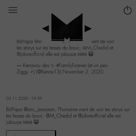
Afficher
Panneau de gestion des cookies
Labo
Connex
-
le
M-
menu
Aller
BôPapa
@eric_jeanjean
, l’humaine vient de voir
au
tes storys sur les fesses du bouc,
@M_Chedid
et
menu
@jdoreofficiel
elle est jalousie trétré 🙀
Aller
au
— Kenavou des ✨ #FamilyForever (et un peu
contenu
Ziggy ♂) (@Kenav13)
November 2, 2020
Aller
à
la
recherche
02.11.2020 - 19:39
BôPapa @eric_jeanjean, l’humaine vient de voir tes storys sur
les fesses du bouc, @M_Chedid et @jdoreofficiel elle est
jalousie trétré 🙀