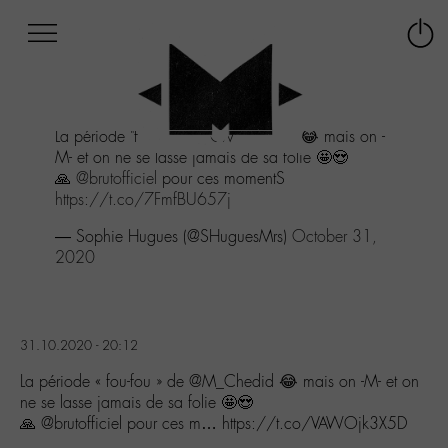
Afficher
Panneau de gestion des cookies
Labo
Connex
-
le
M-
menu
Aller
La période "fou-fou" de
@M_Chedid
😂 mais on -
au
M- et on ne se lasse jamais de sa folie 🤩😍
menu
🙏
@brutofficiel
pour ces momentS
Aller
https://t.co/7FmfBU657j
au
contenu
— Sophie Hugues (@SHuguesMrs)
October 31,
Aller
2020
à
la
recherche
31.10.2020 - 20:12
La période « fou-fou » de @M_Chedid 😂 mais on -M- et on
ne se lasse jamais de sa folie 🤩😍
🙏 @brutofficiel pour ces m… https://t.co/VAWOjk3X5D