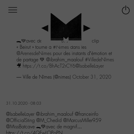
Afficher
Panneau de gestion des cookies
Labo
Connex
-
le
M-
menu
Aller
🐊💚avec de magnifiques images du clip
au
« Beirut » tourné à
#Nîmes
dans les
menu
@ArenesdeNimes
pour des instants d’émotion et
Aller
de partage 💚 @ibrahim_maalouf
#VilledeNîmes
au
🎥
https://t.co/BhAcT2rCY6
@IsabelleLayer
contenu
Aller
— Ville de Nîmes (@nimes)
October 31, 2020
à
la
recherche
31.10.2020 - 08:03
@IsabelleLayer @ibrahim_maalouf @franceinfo
@OfficialSting @M_Chedid @MarcusMiller959
@MissBatcave 🐊💚avec de magnif…
https://t.co/4QFwLOPoPN