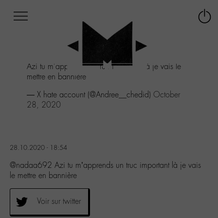
Afficher
Panneau de gestion des cookies
Labo
Connex
-
le
M-
menu
Aller
Azi tu m'apprends un truc important là je vais le
au
mettre en bannière
menu
Aller
— X hate account (@Andree__chedid)
October
au
28, 2020
contenu
Aller
à
la
28.10.2020 - 18:54
recherche
@nadaa692 Azi tu m’apprends un truc important là je vais
le mettre en bannière
Voir sur twitter