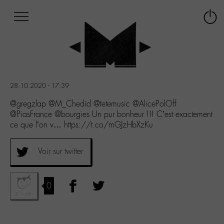
Afficher
Panneau de gestion des cookies
Labo
Connex
-
le
M-
menu
Aller
au
menu
28.10.2020 - 17:39
Aller
au
@gregzlap @M_Chedid @tetemusic @AlicePolOff
contenu
@PiasFrance @bourgies Un pur bonheur !!! C’est exactement
Aller
ce que l’on v… https://t.co/mGJzHbXzKu
à
la
Voir sur twitter
recherche
0