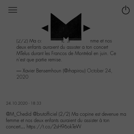
Afficher
Panneau de gestion des cookies
Labo
Connex
-
le
M-
menu
Aller
(2/2) Ma copine est devenue ma femme et nos
au
deux enfants auraient du assister à ton concert
menu
MTelus durant les Francos de Montréal en juin. Ce
Aller
n'est que partie remise.
au
contenu
— Xavier Bensemhoun (@rhapirou)
October 24,
Aller
2020
à
la
recherche
24.10.2020 - 18:33
@M_Chedid @brutofficiel (2/2) Ma copine est devenue ma
femme et nos deux enfants auraient du assister à ton
concert… https://t.co/2sH96okTeW