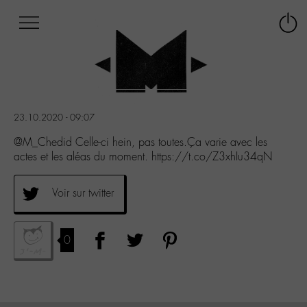
Afficher
Panneau de gestion des cookies
Labo
Connex
-
le
M-
menu
Aller
au
menu
23.10.2020 - 09:07
Aller
au
@M_Chedid Celle-ci hein, pas toutes.Ça varie avec les
contenu
actes et les aléas du moment. https://t.co/Z3xhIu34qN
Aller
à
Voir sur twitter
la
recherche
0