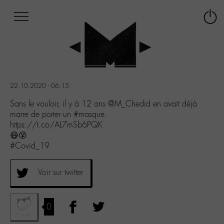
Afficher
Panneau de gestion des cookies
Labo
Connex
-
le
M-
menu
Aller
au
menu
22.10.2020 - 06:15
Aller
au
Sans le vouloir, il y à 12 ans @M_Chedid en avait déjà
contenu
marre de porter un #masque.
Aller
https://t.co/AL7mSb6PQK
à
😷😵
la
#Covid_19
recherche
Voir sur twitter
0