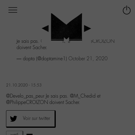
Afficher
Panneau de gestion des cookies
Labo
Connex
-
le
M-
menu
Aller
Je sais pas.
@M_Chedid
et
@PhilippeCROIZON
au
doivent Sacher.
menu
Aller
— dopta (@doptamine1)
October 21, 2020
au
contenu
Aller
à
21.10.2020 - 15:53
la
recherche
@Develo_pas_peur Je sais pas. @M_Chedid et
@PhilippeCROIZON doivent Sacher.
Voir sur twitter