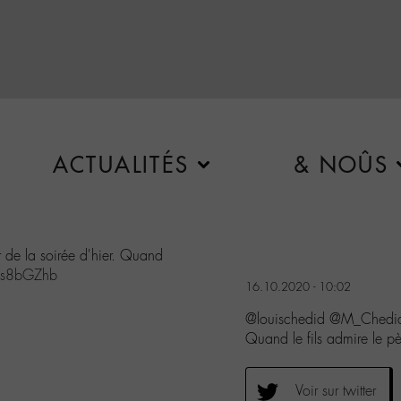
ACTUALITÉS
& NOÛS
 de la soirée d'hier. Quand
06s8bGZhb
16.10.2020 - 10:02
@louischedid @M_Chedid u
Quand le fils admire le 
Voir sur twitter