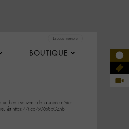
Espace membre
BOUTIQUE
n beau souvenir de la soirée d’hier.
père. 👍 https://t.co/x06s8bGZhb