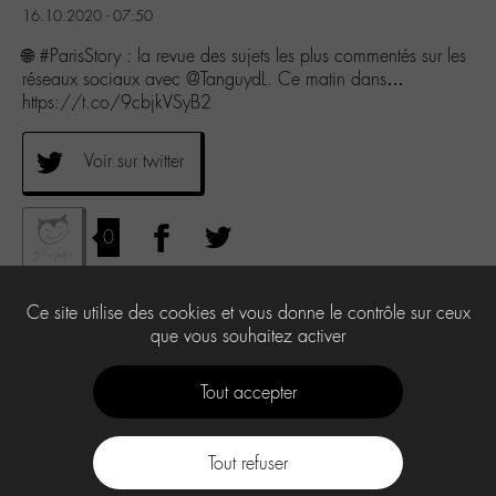
16.10.2020 - 07:50
🌐 #ParisStory : la revue des sujets les plus commentés sur les
réseaux sociaux avec @TanguydL. Ce matin dans…
https://t.co/9cbjkVSyB2
Voir sur twitter
0
Ce site utilise des cookies et vous donne le contrôle sur ceux
que vous souhaitez activer
Tout accepter
Tout refuser