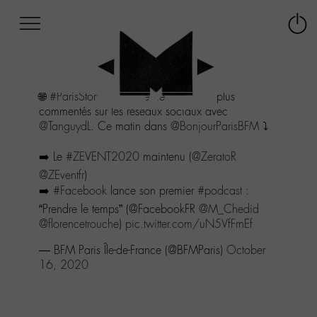
Afficher
Panneau de gestion des cookies
Labo
Connex
-
le
M-
menu
Aller
🌐
#ParisStory
: la revue des sujets les plus
au
commentés sur les réseaux sociaux avec
menu
@TanguydL
. Ce matin dans
@BonjourParisBFM
⤵️
Aller
au
➡️ Le
#ZEVENT2020
maintenu (
@ZeratoR
contenu
Aller
@ZEventfr
)
à
➡️
#Facebook
lance son premier
#podcast
:
la
“Prendre le temps” (@FacebookFR
@M_Chedid
recherche
@florencetrouche
)
pic.twitter.com/uN5VfFrnEf
— BFM Paris Île-de-France (@BFMParis)
October
16, 2020