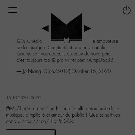
Afficher
Panneau de gestion des cookies
Labo
Connex
-
le
M-
menu
Aller
@M_Chedid
un père un fils une famille amoureuse
au
de la musique. Simplicité et amour du public !
menu
Que se soit vos concerts ou ceux de votre père
Aller
c'est toujours top @
pic.twitter.com/AImpUoc821
au
contenu
— Jp Niang (@jpn75012)
October 16, 2020
Aller
à
la
recherche
16.10.2020 - 06:52
@M_Chedid un père un fils une famille amoureuse de la
musique. Simplicité et amour du public ! Que se soit vos
conc… https://t.co/TEgfPnDRGo