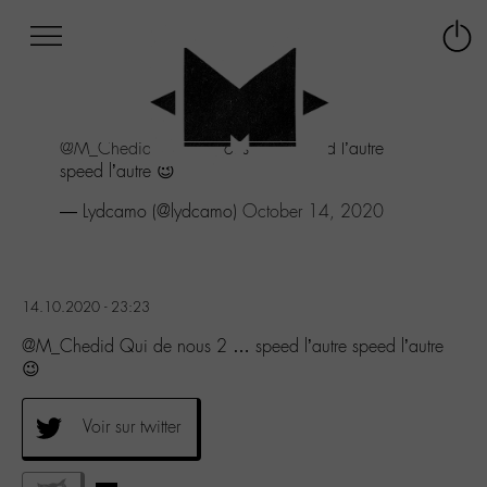
Afficher
Panneau de gestion des cookies
Labo
Connex
-
le
M-
menu
Aller
@M_Chedid
Qui de nous 2 ... speed l’autre
au
speed l’autre 😉
menu
Aller
— Lydcamo (@lydcamo)
October 14, 2020
au
contenu
Aller
à
14.10.2020 - 23:23
la
recherche
@M_Chedid Qui de nous 2 … speed l’autre speed l’autre
😉
Voir sur twitter