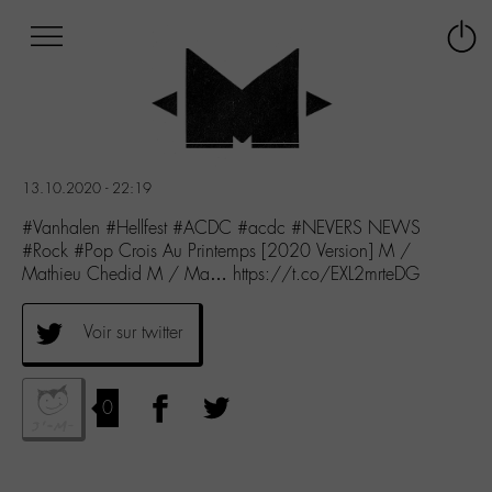
Afficher
Panneau de gestion des cookies
Labo
Connex
-
le
M-
menu
Aller
au
menu
13.10.2020 - 22:19
Aller
au
#Vanhalen #Hellfest #ACDC #acdc #NEVERS NEWS
contenu
#Rock #Pop Crois Au Printemps [2020 Version] M /
Aller
Mathieu Chedid M / Ma… https://t.co/EXL2mrteDG
à
la
Voir sur twitter
recherche
0