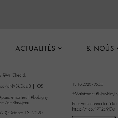
ACTUALITÉS
& NOÛS
M-
@M_Chedid
.
13.10.2020 - 05:55
/t.co/dNV3kGdzl8
│ IOS :
#Maintenant #NowPlayin
#paris
#montreuil
#bobigny
r.com/amBhn4jcnu
Pour vous connecter à R
https://t.co/i7T2a9J0ut
Ms93)
October 13, 2020