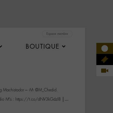
Espace membre
BOUTIQUE
g Machistador – -M- @M_Chedid.
adio M’s : https://t.co/dNV3kGdzl8 │…