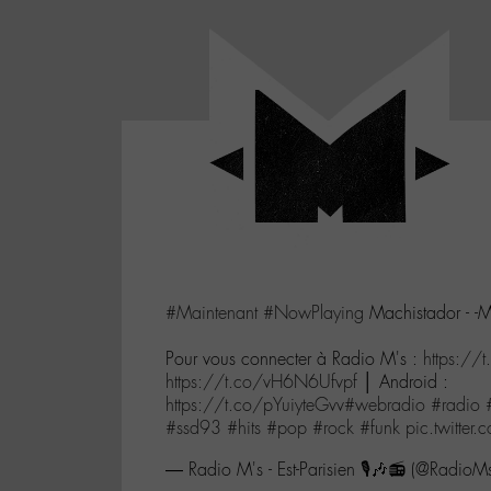
Panneau de gestion des cookies
LABO
-
Aller
Laboratoire
au
poétique
M-
menu
et
musical
Aller
autour
au
de
contenu
l'univers
Aller
de
-
à
M-
#Maintenant
#NowPlaying
Machistador - -
la
recherche
Pour vous connecter à Radio M's :
https:/
https://t.co/vH6N6Ufvpf
│ Android :
https://t.co/pYuiyteGvv
#webradio
#radio
#ssd93
#hits
#pop
#rock
#funk
pic.twitte
— Radio M's - Est-Parisien 🎙️🎶📻 (@Radio