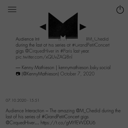
Afficher
Panneau de gestion des cookies
Labo
Connex
-
le
M-
menu
Aller
Audience Interaction - The amazing
@M_Chedid
au
during the last of his series of
#GrandPetitConcert
menu
gigs
@CirquedHiver
in
#Paris
last year.
Aller
pic.twitter.com/xQUvZAQ8nl
au
contenu
— Kenny Mathieson | kennymathieson.bsky.social
Aller
📷 (@KennyMathieson)
October 7, 2020
à
la
recherche
07.10.2020 - 15:51
Audience Interaction – The amazing @M_Chedid during the
last of his series of #GrandPetitConcert gigs
@CirquedHiver… https://t.co/gMYfEWDDU6