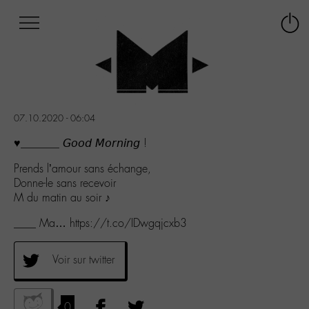
Afficher
Panneau de gestion des cookies
Labo
Connex
-
le
M-
menu
Aller
au
menu
07.10.2020 - 06:04
Aller
au
♥_______ 𝘎𝘰𝘰𝘥 𝘔𝘰𝘳𝘯𝘪𝘯𝘨 !
contenu
Prends l’amour sans échange,
Aller
Donne-le sans recevoir
à
M du matin au soir ♪
la
recherche
____ Ma… https://t.co/IDwgqjcxb3
Voir sur twitter
0