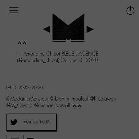
Afficher
Panneau de gestion des cookies
Labo
Connex
-
le
M-
menu
Aller
🔥🔥
au
menu
— Amandine Chicot BLEUE L’AGENCE
Aller
(@amandine_chicot)
October 4, 2020
au
contenu
Aller
à
04.10.2020 - 20:30
la
recherche
@MadameMonsieur @ibrahim_maalouf @hibatawaji
@M_Chedid @michaeljonesoff 🔥🔥
Voir sur twitter