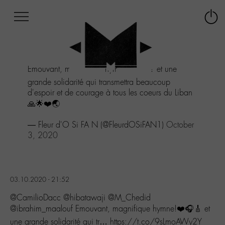
Afficher
Panneau de gestion des cookies
Labo
Connex
-
le
M-
menu
Aller
Emouvant, magnifique hymne!❤️🎧🎸 et une
au
menu
grande solidarité qui transmettra beaucoup
Aller
d'espoir et de courage à tous les coeurs du Liban
au
🙏🌟❤️🌏
contenu
Aller
— Fleur d'O Si FA N (@FleurdOSiFAN1)
October
à
3, 2020
la
recherche
03.10.2020 - 21:52
@CamilioDacc @hibatawaji @M_Chedid
@ibrahim_maalouf Emouvant, magnifique hymne!❤️🎧🎸 et
une grande solidarité qui tr… https://t.co/9sLmoAWy2Y