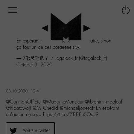
Afficher
Panneau de gestion des cookies
Labo
Connex
-
le
M-
menu
Aller
En espérant qu’aucun ne soit non binaire, sinon
au
ça fout un de ces bordeeeels 🤣
menu
Aller
— ﾌ乇尺乇爪ㄚ / Togalock_fr (@togalock_fr)
au
October 3, 2020
contenu
Aller
à
la
03.10.2020 - 12:41
recherche
@CartmanOfficiel @MadameMonsieur @ibrahim_maalouf
@hibatawaji @M_Chedid @michaeljonesoff En espérant
qu’aucun ne so… https://t.co/7888uSOso9
Voir sur twitter