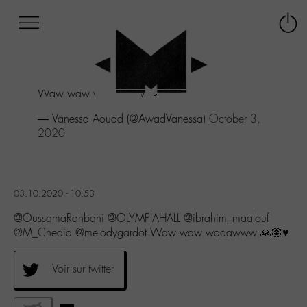
Afficher
Panneau de gestion des cookies
Labo
Connex
-
le
M-
menu
Aller
Waw waw waaawww 🙏🏽♥️
au
menu
— Vanessa Aouad (@AwadVanessa)
October 3,
Aller
2020
au
contenu
Aller
à
03.10.2020 - 10:53
la
recherche
@OussamaRahbani @OLYMPIAHALL @ibrahim_maalouf
@M_Chedid @melodygardot Waw waw waaawww 🙏🏽♥️
Voir sur twitter