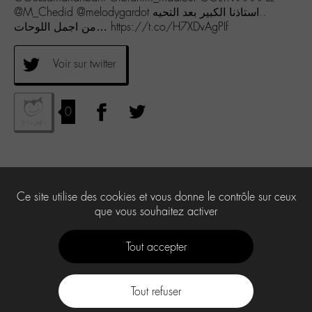
@M_Chedid @melodygardot استاذنا الكبير بعد التحيه..
من اجمل اللوحات… https://t.co/H7XDvAgPIf
Voir sur twitter
0
Ce site utilise des cookies et vous donne le contrôle sur ceux
que vous souhaitez activer
Tout accepter
Tout refuser