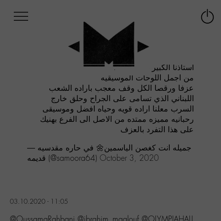
Afficher
Panneau de gestion des cookies
Labo
Connex
-
le
M-
menu
Aller
استاذنا الكبير بعد التحيه..
au
من اجمل اللوحات الموسيقيه
menu
عزفا ورقصا الكل وقف معجب باراده الشعب
Aller
اللبناني الذي تسامى على الجراح وحلق خارج
au
السرب معلنا اراده قويه وحياه افضل وموسيقى
contenu
رحبانيه مميزه ممتده من الاصل الى الفرع بهنيك
Aller
على هذا التفرد بالعزف
à
la
— جميله انت كغصن الياسمين🌼 في حاره مقدسيه
recherche
قديمه (@samoora64)
October 3, 2020
03.10.2020 - 11:05
@OussamaRahbani @ibrahim_maalouf @OLYMPIAHALL