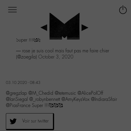
Afficher
Panneau de gestion des cookies
Labo
Connex
-
le
M-
menu
Aller
Super !!!🥰🥰🥰
au
menu
— rose je suis cool mais faut pas me faire chier
Aller
(@zoegila)
October 3, 2020
au
contenu
Aller
à
03.10.2020 - 08:43
la
recherche
@gregzlap @M_Chedid @tetemusic @AlicePolOff
@IanSiegal @_robynbennett @AmyKeysVox @IndiaraSfair
@PiasFrance Super !!!🥰🥰🥰
Voir sur twitter