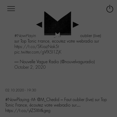
Afficher
Panneau de gestion des cookies
Labo
Connex
-
le
M-
menu
Aller
#NowPlaying
-M-
@M_Chedid
- Faut oublier (live)
au
sur Top Tonic France, écoutez votre webradio sur
menu
https://t.co/SKiazNak5t
Aller
pic.twitter.com/gVfX5I1ZjK
au
contenu
— Nouvelle Vague Radio (@nouvelvaguradio)
Aller
October 2, 2020
à
la
recherche
02.10.2020 - 19:30
#NowPlaying -M- @M_Chedid – Faut oublier (live) sur Top
Tonic France, écoutez votre webradio sur…
https://t.co/yIZ5XMkgeg