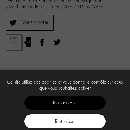
Déclaration de #FranceGall et #MichelBerger par
#MatthieuChedid et… https://t.co/b1C5vD2wrA
Voir sur twitter
0
Ce site utilise des cookies et vous donne le contrôle sur ceux
que vous souhaitez activer
Tout accepter
Tout refuser