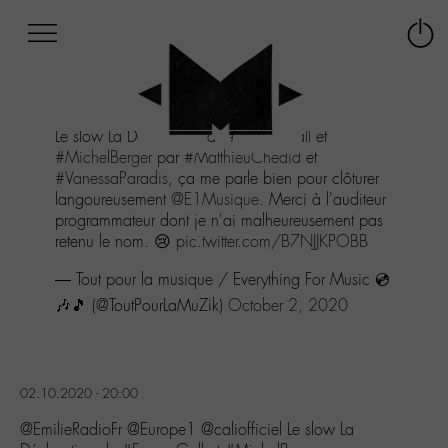
Afficher
Panneau de gestion des cookies
Labo
Connex
-
le
M-
menu
Aller
Le slow La Déclaration de
#FranceGall
et
au
#MichelBerger
par
#MatthieuChedid
et
menu
#VanessaParadis
, ça me parle bien pour clôturer
Aller
langoureusement
@E1Musique
. Merci à l'auditeur
au
programmateur dont je n'ai malheureusement pas
contenu
retenu le nom. 😢
pic.twitter.com/B7NJJKPOBB
Aller
à
— Tout pour la musique / Everything For Music 💿
la
🎶🎵 (@ToutPourLaMuZik)
October 2, 2020
recherche
02.10.2020 - 20:00
@EmilieRadioFr @Europe1 @caliofficiel Le slow La