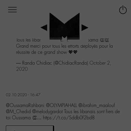
Afficher
Panneau de gestion des cookies
Labo
Connex
-
le
M-
menu
Aller
Tous les libanais sont fiers de toi Oussama 👏👏
au
Grand merci pour tous les efforts déployés pour la
menu
réussite de ce grand show 💖💖
Aller
au
— Randa Chidiac (@ChidiacRanda)
October 2,
contenu
2020
Aller
à
la
recherche
02.10.2020 - 16:47
@OussamaRahbani @OLYMPIAHALL @ibrahim_maalouf
@M_Chedid @melodygardot Tous les libanais sont fiers de
toi Oussama 👏… https://t.co/Sddb0f2bd8