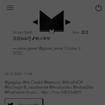
Afficher
Panneau de gestion des cookies
Labo
Connex
-
le
M-
menu
Aller
Un pur bonheur cet 💿.Bravo Bravo à Tous..👏👏
au
menu
👏👏👍👍👌🎵🎼🎶💯💯
Aller
au
— annie gravet (@gravet_annie)
October 2,
contenu
2020
Aller
à
la
recherche
02.10.2020 - 17:08
@gregzlap @M_Chedid @tetemusic @AlicePolOff
@IanSiegal @_robynbennett @AmyKeysVox @IndiaraSfair
@PiasFrance Un pur… https://t.co/K8UUIuXtHY
Voir sur twitter