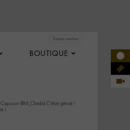
Espace membre
BOUTIQUE
Capucon @M_Chedid C’était génial !
re !