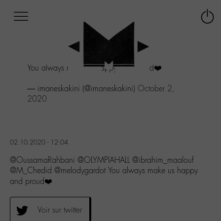
Afficher
Panneau de gestion des cookies
Labo
Connex
-
le
M-
menu
Aller
You always make us happy and proud❤️
au
menu
— imaneskakini (@imaneskakini)
October 2,
Aller
2020
au
contenu
Aller
à
la
02.10.2020 - 12:04
recherche
@OussamaRahbani @OLYMPIAHALL @ibrahim_maalouf
@M_Chedid @melodygardot You always make us happy
and proud❤️
Voir sur twitter