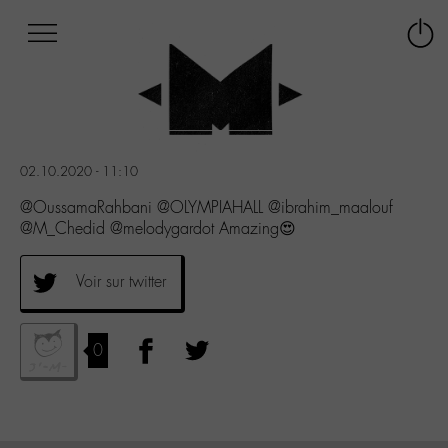
Afficher
Panneau de gestion des cookies
Labo
Connex
-
le
M-
menu
Aller
au
menu
02.10.2020 - 11:10
Aller
au
@OussamaRahbani @OLYMPIAHALL @ibrahim_maalouf
contenu
@M_Chedid @melodygardot Amazing😍
Aller
à
Voir sur twitter
la
recherche
0