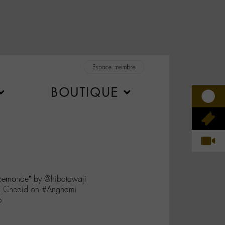
Espace membre
BOUTIQUE
emonde” by @hibatawaji
_Chedid on #Anghami
b