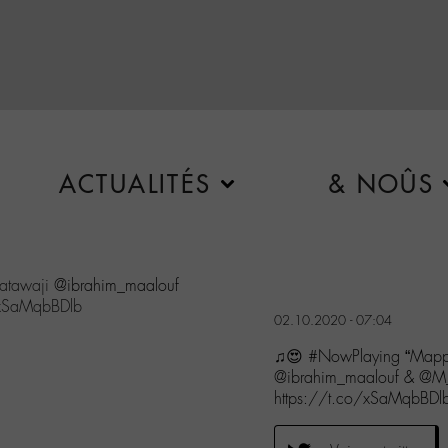
ACTUALITÉS
& NOÛS
atawaji
@ibrahim_maalouf
/xSaMqbBDlb
02.10.2020 - 07:04
♫😍 #NowPlaying “Mapp
@ibrahim_maalouf & @M
https://t.co/xSaMqbBDl