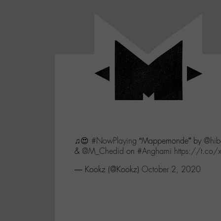
Panneau de gestion des cookies
LABO
-
Aller
Laboratoire
au
poétique
M-
menu
et
musical
Aller
autour
au
de
contenu
l'univers
Aller
de
-
à
M-
♫😍
#NowPlaying
“Mappemonde” by
@hib
la
&
@M_Chedid
on
#Anghami
https://t.co
recherche
— Kookz (@Kookz)
October 2, 2020