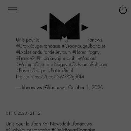
Afficher
Panneau de gestion des cookies
Labo
Connex
-
le
M-
menu
Aller
Unis pour le Liban Par Newsdesk Libnanews
au
#CroixRougeFrançaise
#CroixRougeLibanaise
menu
#ExplosionduPortdeBeyrouth
#FlorentPagny
Aller
#France2
#HibaTawaji
#IbrahimMaalouf
au
#MathieuChédid
#Naguy
#OUssamaRahbani
contenu
#PascalObispo
#PatrickBruel
Aller
Lire sur
https://t.co/NMPR2gd0f4
à
la
— libnanews (@libanews)
October 1, 2020
recherche
01.10.2020 - 21:12
Unis pour le Liban Par Newsdesk Libnanews
#CroixRougeFrançaise #CroixRougeLibanaise