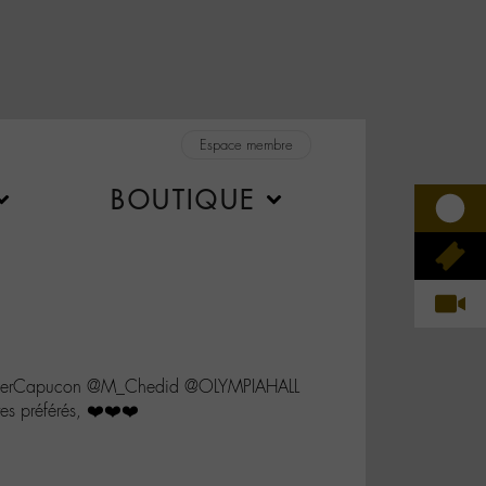
Espace membre
BOUTIQUE
tierCapucon @M_Chedid @OLYMPIAHALL
es préférés, ❤️❤️❤️