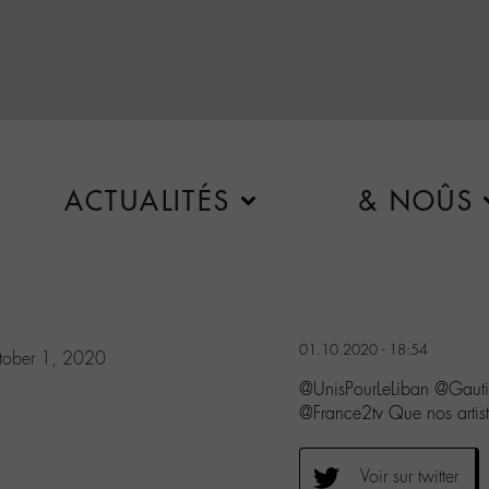
ACTUALITÉS
& NOÛS
01.10.2020 - 18:54
tober 1, 2020
@UnisPourLeLiban @Gau
@France2tv Que nos artist
Voir sur twitter