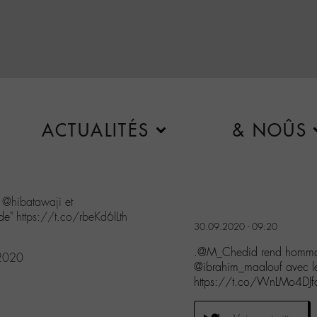
ACTUALITÉS
& NOÛS
c
@hibatawaji
et
nde"
https://t.co/rbeKd6ILth
30.09.2020 - 09:20
.@M_Chedid rend hommag
 2020
@ibrahim_maalouf avec 
https://t.co/WnLMo4DJf