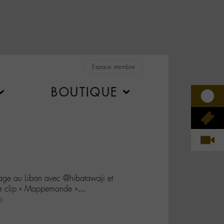
Espace membre
BOUTIQUE
e au Liban avec @hibatawaji et
le clip « Mappemonde »…
o