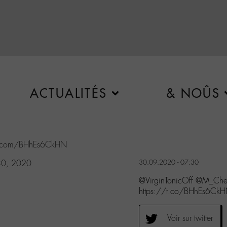
ACTUALITÉS
& NOÛS
ter.com/BHhEs6CkHN
30, 2020
30.09.2020 - 07:30
@VirginTonicOff @M_Chedi
https://t.co/BHhEs6Ck
Voir sur twitter