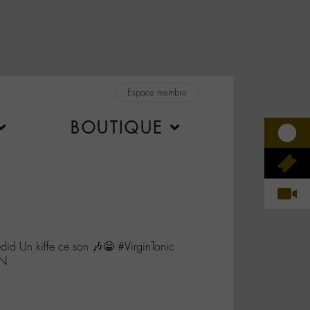
Espace membre
BOUTIQUE
d Un kiffe ce son 🎶😁 #VirginTonic
HN