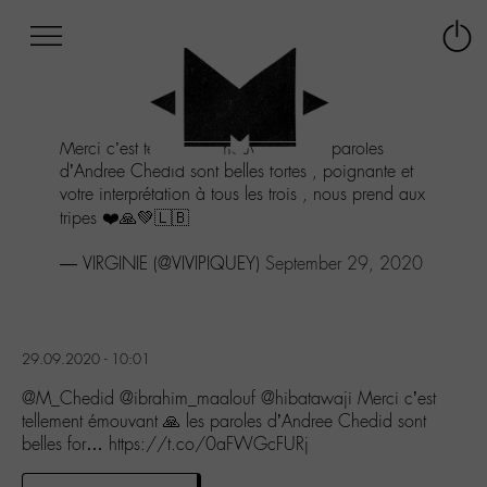
Afficher
Panneau de gestion des cookies
Labo
Connex
-
le
M-
menu
Aller
Merci c’est tellement émouvant 🙏 les paroles
au
d’Andree Chedid sont belles fortes , poignante et
menu
votre interprétation à tous les trois , nous prend aux
Aller
tripes ❤️🙏💚🇱🇧
au
contenu
— VIRGINIE (@VIVIPIQUEY)
September 29, 2020
Aller
à
la
recherche
29.09.2020 - 10:01
@M_Chedid @ibrahim_maalouf @hibatawaji Merci c’est
tellement émouvant 🙏 les paroles d’Andree Chedid sont
belles for… https://t.co/0aFWGcFURj