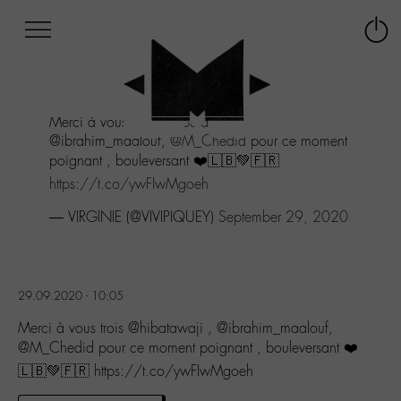
Afficher
Panneau de gestion des cookies
Labo
Connex
-
le
M-
menu
Aller
Merci à vous trois
@hibatawaji
,
au
@ibrahim_maalouf,
@M_Chedid
pour ce moment
menu
poignant , bouleversant ❤️🇱🇧💚🇫🇷
Aller
au
https://t.co/ywFIwMgoeh
contenu
— VIRGINIE (@VIVIPIQUEY)
September 29, 2020
Aller
à
la
recherche
29.09.2020 - 10:05
Merci à vous trois @hibatawaji , @ibrahim_maalouf,
@M_Chedid pour ce moment poignant , bouleversant ❤️
🇱🇧💚🇫🇷 https://t.co/ywFIwMgoeh