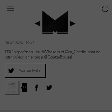
Afficher
Panneau de gestion des cookies
Labo
Connex
-
le
M-
menu
Aller
au
menu
28.09.2020 - 19:43
Aller
au
l’@ObispoPascal, du @MPokora et @M_Chedid pour ne
contenu
citer qu’eux ah et aussi @GaetanRoussel
Aller
à
Voir sur twitter
la
recherche
0