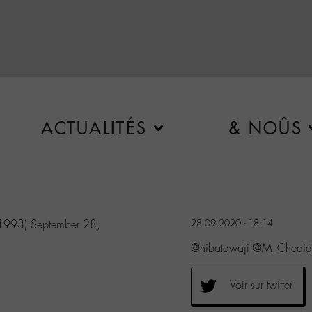
ACTUALITÉS
& NOÛS
1993)
September 28,
28.09.2020 - 18:14
@hibatawaji @M_Chedid
Voir sur twitter