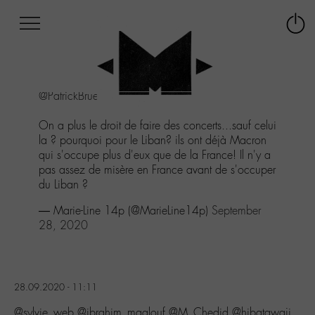
Afficher
Panneau de gestion des cookies
Labo
Connex
-
le
M-
menu
Aller
@PatrickBruel
au
menu
On a plus le droit de faire des concerts...sauf celui
Aller
la ? pourquoi pour le Liban? ils ont déjà Macron
au
qui s'occupe plus d'eux que de la France! Il n'y a
contenu
pas assez de misère en France avant de s'occuper
Aller
du Liban ?
à
la
— Marie-Line 14p (@MarieLine14p)
September
recherche
28, 2020
28.09.2020 - 11:11
@sylvie_web @ibrahim_maalouf @M_Chedid @hibatawaji