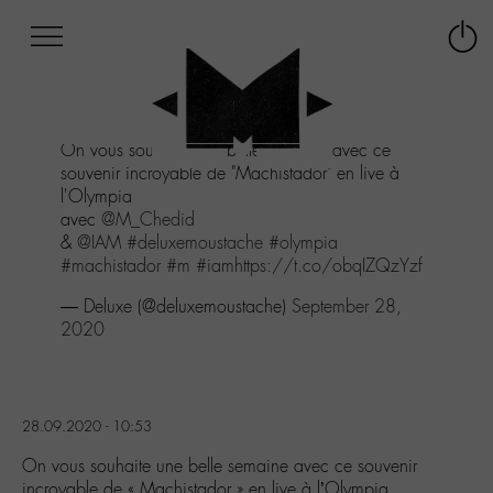
Afficher
Panneau de gestion des cookies
Labo
Connex
-
le
M-
menu
Aller
On vous souhaite une belle semaine avec ce
au
souvenir incroyable de "Machistador" en live à
menu
l'Olympia
Aller
avec
@M_Chedid
au
&
@IAM
#deluxemoustache
#olympia
contenu
#machistador
#m
#iam
https://t.co/obqIZQzYzf
Aller
à
— Deluxe (@deluxemoustache)
September 28,
la
2020
recherche
28.09.2020 - 10:53
On vous souhaite une belle semaine avec ce souvenir
incroyable de « Machistador » en live à l’Olympia