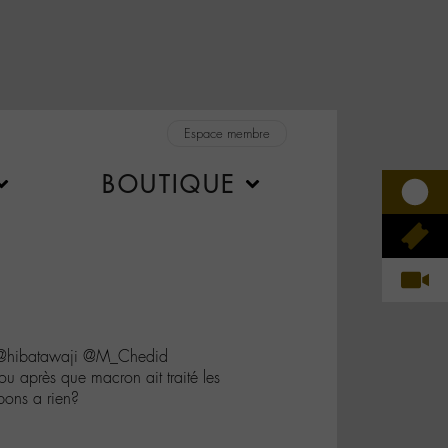
Espace membre
BOUTIQUE
 @hibatawaji @M_Chedid
 après que macron ait traité les
bons a rien?